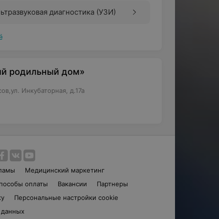
ьтразвуковая диагностика (УЗИ)
ё
ий родильный дом»
в,ул. Инкубаторная, д.17а
ламы
Медицинский маркетинг
пособы оплаты
Вакансии
Партнеры
ку
Персональные настройки cookie
 данных