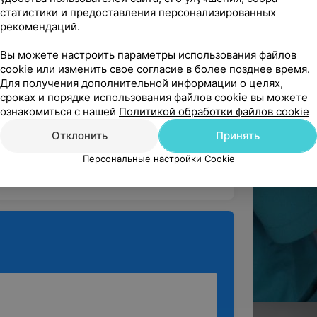
статистики и предоставления персонализированных
Родильные дома
рекомендаций.
Вы можете настроить параметры использования файлов
cookie или изменить свое согласие в более позднее время.
ндую
Для получения дополнительной информации о целях,
о просто врач от Бога! 

сроках и порядке использования файлов cookie вы можете
за Вашу невероятную чуткость, мягкос...
ознакомиться с нашей
Политикой обработки файлов cookie
Отклонить
Принять
ог
Родильные дома
Персональные настройки Cookie
ё