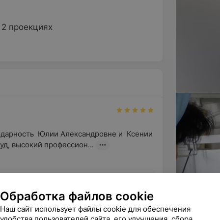
 2 проекциях
дарность  Юлии Александровне и  Ксении 
уд, высокий профессион...
Обработка файлов cookie
рамотный,беременность вела 
Наш сайт использует файлы cookie для обеспечения
удобства пользователей сайта, его улучшения, сбора