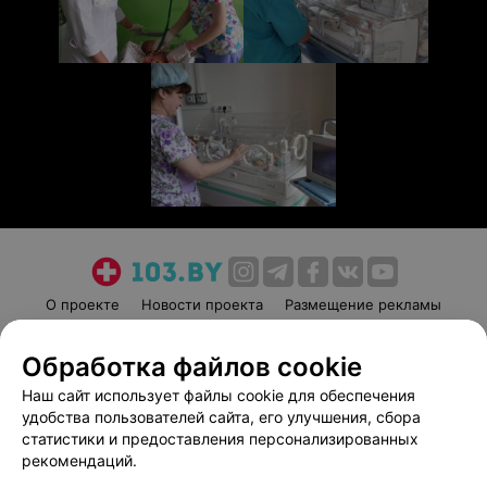
О проекте
Новости проекта
Размещение рекламы
Медицинский маркетинг
Публичный договор
Обработка файлов cookie
Пользовательское соглашение
Способы оплаты
Наш сайт использует файлы cookie для обеспечения
Вакансии
Партнеры
удобства пользователей сайта, его улучшения, сбора
Написать руководителю 103.by
статистики и предоставления персонализированных
Написать в поддержку
рекомендаций.