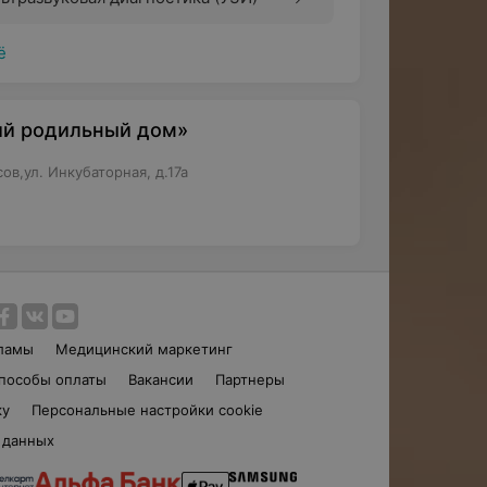
ё
ий родильный дом»
в,ул. Инкубаторная, д.17а
ламы
Медицинский маркетинг
пособы оплаты
Вакансии
Партнеры
ку
Персональные настройки cookie
 данных