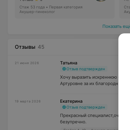
Стаж 53 года
•
Первая категория
Ст
Акушер-гинеколог
Ак
Показать ещ
Отзывы
45
Татьяна
21 июня 2026
Отзыв подтвержден
Хочу выразить искреннюю благо
Артуровне за их благородный тр
Екатерина
19 марта 2026
Отзыв подтвержден
Прекрасный специалист,очень г
безупречно.