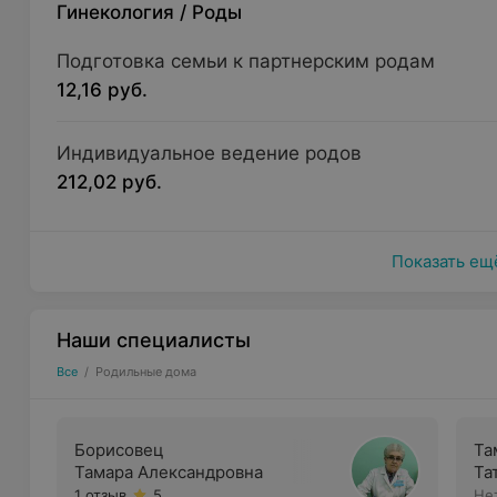
Гинекология
/
Роды
Подготовка семьи к партнерским родам
12,16 руб.
Индивидуальное ведение родов
212,02 руб.
Показать ещ
Наши специалисты
Все
/
Родильные дома
Борисовец
Та
Тамара Александровна
Та
1 отзыв
5
Не