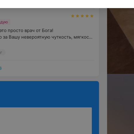
ндую
о просто врач от Бога! 

за Вашу невероятную чуткость, мягкос...
ог
ё