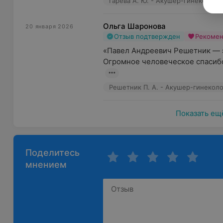
Гарёва А. Ю. - Акушер-гинеколог
Ольга Шаронова
20 января 2026
Отзыв подтвержден
Рекоме
«Павел Андреевич Решетник — эт
Огромное человеческое спасибо 
Решетник П. А. - Акушер-гинекол
Показать ещ
Поделитесь
мнением