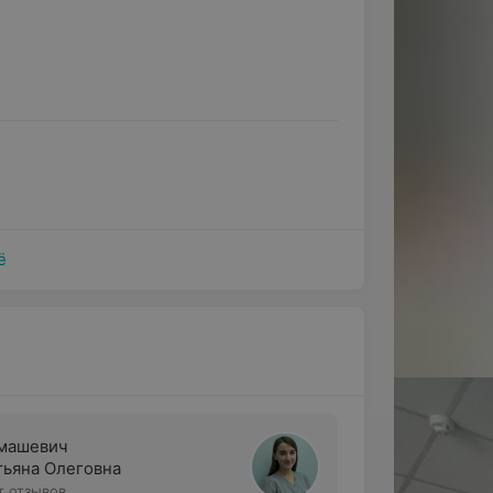
ё
машевич
тьяна Олеговна
т отзывов